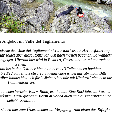
 Angebot im Valle del Tagliamento
dseite des Valle del Tagliamento ist die touristische Herausforderung
Ihr solltet aber diese Route von Ost nach Westen begehen. So wandert
ntgegen. Übernachtet wird in Bivacco, Casera und im mitgebrachten
Zelten.
Juni bis in den Oktober hinein ab bereits 3 Teilnehmern buchbar.
 10/12 Jahren bis etwa 15 Jugendlichen ist bei mir abrufbar. Bitte
über hinaus biete ich für "Alleinerziehende mit Kindern" eine betreute
Familientour an.
fentlichen Verkehr, Bus + Bahn, erreichbar. Eine Rückfahrt ab Forni di
öglich. Dazu gibt es in
Forni di Sopra
auch eine aussichtsreiche und
beliebte Seilbahn.
, stehen hier zum Übernachten zur Verfügung: zum einen das
Rifugio