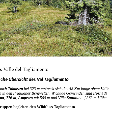
s Valle del Tagliamento
sche Übersicht des Val Tagliamento
 nach
Tolmezzo
bei 323 m erstreckt sich das 48 Km lange obere
Valle
 in den Friaulaner Bergwelten. Wichtige Gemeinden sind
Forni di
tto
, 776 m,
Ampezzo
mit 560 m und
Villa Santina
auf 363 m Höhe.
ruppen begleiten den Wildfluss Tagliamento