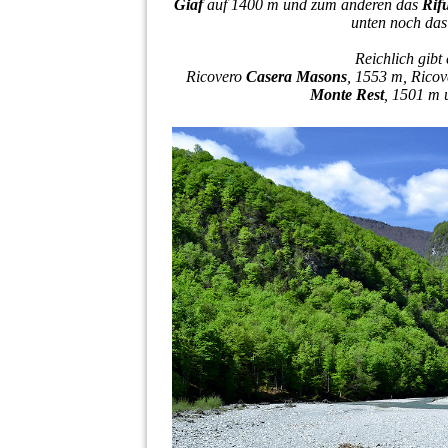
Giaf
auf 1400 m und zum anderen das
Rif
unten noch da
Reichlich gibt 
Ricovero
Casera Masons
, 1553 m, Rico
Monte Rest
, 1501 m 