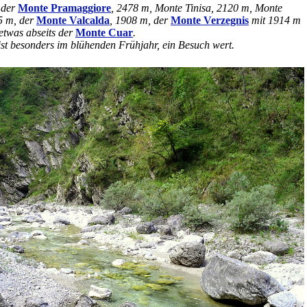
 der
Monte Pramaggiore
, 2478 m, Monte Tinisa, 2120 m, Monte
5 m, der
Monte Valcalda
, 1908 m, der
Monte Verzegnis
mit 1914 m
etwas abseits der
Monte Cuar
.
st besonders im blühenden Frühjahr, ein Besuch wert.