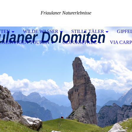
Friaulaner Naturerlebnisse
TTEN
WILDE WASSER
STILLE TÄLER
GIPFE
ILGERWAGEN TOUREN
GLÜCKSPFADE
VIA CARP