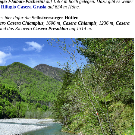
ugio Flaiban-Pacherini
auf 1587 m hoch gelegen. Dazu gibt es weiter
s
Rifugio Casera Grasia
auf 634 m Höhe.
es hier dafür die
Selbstversorger Hütten
vero
Casera Chiampiuz
, 1696 m,
Casera Chiampis
, 1236 m,
Casera
und das Ricovero
Casera Presoldon
auf 1314 m.