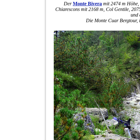
Der
Monte Bivera
mit 2474 m Höhe,
Chiarescons mit 2168 m, Col Gentile, 207
und 
Die Monte Cuar Bergtour, i