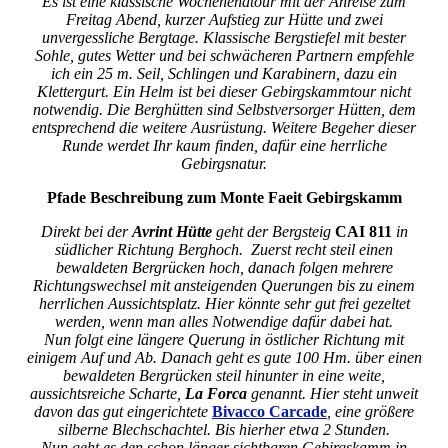
Es ist eine klassische Wochenendtour mit der Anreise zum
Freitag Abend, kurzer Aufstieg zur Hütte und zwei
unvergessliche Bergtage. Klassische Bergstiefel mit bester
Sohle, gutes Wetter und bei schwächeren Partnern empfehle
ich ein 25 m. Seil, Schlingen und Karabinern, dazu ein
Klettergurt. Ein Helm ist bei dieser Gebirgskammtour nicht
notwendig. Die Berghütten sind Selbstversorger Hütten, dem
entsprechend die weitere Ausrüstung. Weitere Begeher dieser
Runde werdet Ihr kaum finden, dafür eine herrliche
Gebirgsnatur.
Pfade Beschreibung zum Monte Faeit Gebirgskamm
Direkt bei der
Avrint Hütte
geht der Bergsteig
CAI 811
in
südlicher Richtung Berghoch. Zuerst recht steil einen
bewaldeten Bergrücken hoch, danach folgen mehrere
Richtungswechsel mit ansteigenden Querungen bis zu einem
herrlichen Aussichtsplatz. Hier könnte sehr gut frei gezeltet
werden, wenn man alles Notwendige dafür dabei hat.
Nun folgt eine längere Querung in östlicher Richtung mit
einigem Auf und Ab. Danach geht es gute 100 Hm. über einen
bewaldeten Bergrücken steil hinunter in eine weite,
aussichtsreiche Scharte,
La Forca
genannt. Hier steht unweit
davon das gut eingerichtete
Bivacco Carcade
, eine größere
silberne Blechschachtel. Bis hierher etwa 2 Stunden.
Nun geht es den schon länger sichtbaren Gebirgskamm in