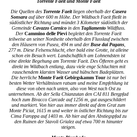
Torrente Faeit und Monte Faeit
Die Quellen des
Torrente Faeit
liegen oberhalb der
Casera
Sonsara
auf über 600 m Höhe. Der Wildbach Faeit fließt in
südöstlicher Richtung und mündet 3 Kilometer südöstlich der
Gemeinde
Cavazzo Carnico
in den
Tagliamento
Wildfluss.
Der
Cammino delle Pievi
begleitet den Torrente Faeit
teilweise an seiner Nordseite oberhalb den Flusslauf zwischen
den Häusern von Pusea, 494 m und der
Buse dai Pagans
,
277 m. Diese Felsenschlucht, eher bald eine Grotte, ist alleine
schon ein Besuch wert. Landschaftlich am Lohnendsten ist
eine direkte Begehung am Torrente Faeit. Des Öfteren geht es
direkt im Wildbach entlang, dazu viele enge Schluchten mit
rauschendem klarsten Wasser und hübschen Badeplätzen.
Die herrliche
Monte Faeit Gebirgskamm Tour
ist nur bei
besten Wetter Verhältnissen ratsam und meine Empfehlung ist
diese von oben nach unten, also von West nach Ost zu
unternehmen. Ab der Sella Chianzutan den CAI 811 Bergpfad
hoch zum Bivacco Carcade auf 1256 m, gut ausgeschildert
und markiert. Von hier aus immer direkt auf dem Grat zum
Monte Piciat, 1615 m und weiter in östlicher Richtung bis zur
Cima Faroppa auf 1403 m. Ab hier auf den Abstiegspfad zu
den Ruinen der Stavoli Grialez auf etwa 700 m hinunter
steigen.