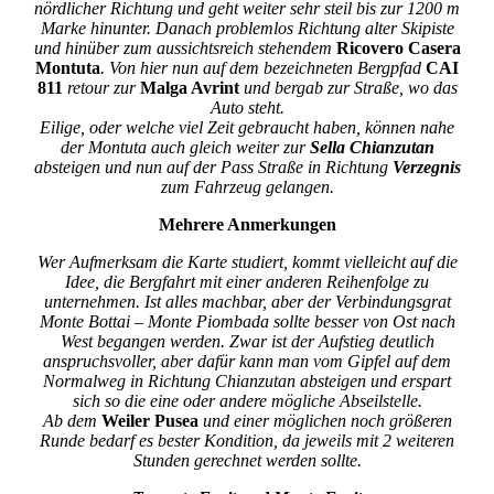
nördlicher Richtung und geht weiter sehr steil bis zur 1200 m
Marke hinunter. Danach problemlos Richtung alter Skipiste
und hinüber zum aussichtsreich stehendem
Ricovero Casera
Montuta
. Von hier nun auf dem bezeichneten Bergpfad
CAI
811
retour zur
Malga Avrint
und bergab zur Straße, wo das
Auto steht.
Eilige, oder welche viel Zeit gebraucht haben, können nahe
der Montuta auch gleich weiter zur
Sella Chianzutan
absteigen und nun auf der Pass Straße in Richtung
Verzegnis
zum Fahrzeug gelangen.
Mehrere Anmerkungen
Wer Aufmerksam die Karte studiert, kommt vielleicht auf die
Idee, die Bergfahrt mit einer anderen Reihenfolge zu
unternehmen. Ist alles machbar, aber der Verbindungsgrat
Monte Bottai – Monte Piombada sollte besser von Ost nach
West begangen werden. Zwar ist der Aufstieg deutlich
anspruchsvoller, aber dafür kann man vom Gipfel auf dem
Normalweg in Richtung Chianzutan absteigen und erspart
sich so die eine oder andere mögliche Abseilstelle.
Ab dem
Weiler Pusea
und einer möglichen noch größeren
Runde bedarf es bester Kondition, da jeweils mit 2 weiteren
Stunden gerechnet werden sollte.