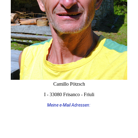
Camillo Pötzsch
I - 33080 Frisanco - Friuli
Meine e-Mail Adressen:
Camillo@valcellina-tagliamento.de +
doncamillopoetzsch@gmail.com
Meine Videos sind ab sofort auf
YOUTUBE
im Kanal
"Camillo Pötzsch" ansehbar.