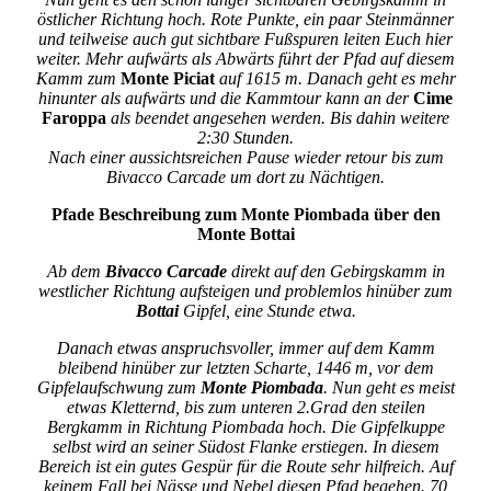
östlicher Richtung hoch. Rote Punkte, ein paar Steinmänner
und teilweise auch gut sichtbare Fußspuren leiten Euch hier
weiter. Mehr aufwärts als Abwärts führt der Pfad auf diesem
Kamm zum
Monte Piciat
auf 1615 m. Danach geht es mehr
hinunter als aufwärts und die Kammtour kann an der
Cime
Faroppa
als beendet angesehen werden. Bis dahin weitere
2:30 Stunden.
Nach einer aussichtsreichen Pause wieder retour bis zum
Bivacco Carcade um dort zu Nächtigen.
Pfade Beschreibung zum Monte Piombada über den
Monte Bottai
Ab dem
Bivacco Carcade
direkt auf den Gebirgskamm in
westlicher Richtung aufsteigen und problemlos hinüber zum
Bottai
Gipfel, eine Stunde etwa.
Danach etwas anspruchsvoller, immer auf dem Kamm
bleibend hinüber zur letzten Scharte, 1446 m, vor dem
Gipfelaufschwung zum
Monte Piombada
. Nun geht es meist
etwas Kletternd, bis zum unteren 2.Grad den steilen
Bergkamm in Richtung Piombada hoch. Die Gipfelkuppe
selbst wird an seiner Südost Flanke erstiegen. In diesem
Bereich ist ein gutes Gespür für die Route sehr hilfreich. Auf
keinem Fall bei Nässe und Nebel diesen Pfad begehen. 70