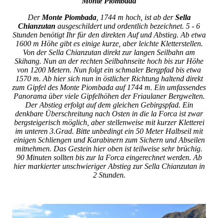
Monte Piombada
Der
Monte Piombada
, 1744 m hoch, ist ab der
Sella
Chianzutan
ausgeschildert und ordentlich bezeichnet. 5 - 6
Stunden benötigt Ihr für den direkten Auf und Abstieg. Ab etwa
1600 m Höhe gibt es einige kurze, aber leichte Kletterstellen.
Von der Sella Chianzutan direkt zur langen Seilbahn am
Skihang. Nun an der rechten Seilbahnseite hoch bis zur Höhe
von 1200 Metern. Nun folgt ein schmaler Bergpfad bis etwa
1570 m. Ab hier sich nun in östlicher Richtung haltend direkt
zum Gipfel des Monte Piombada auf 1744 m. Ein umfassendes
Panorama über viele Gipfelhöhen der Friaulaner Bergwelten.
Der Abstieg erfolgt auf dem gleichen Gebirgspfad. Ein
denkbare Überschreitung nach Osten in die la Forca ist zwar
bergsteigerisch möglich, aber stellenweise mit kurzer Kletterei
im unteren 3.Grad. Bitte unbedingt ein 50 Meter Halbseil mit
einigen Schliengen und Karabinern zum Sichern und Abseilen
mitnehmen. Das Gestein hier oben ist teilweise sehr brüchig.
90 Minuten sollten bis zur la Forca eingerechnet werden. Ab
hier markierter unschwieriger Abstieg zur Sella Chianzutan in
2 Stunden.