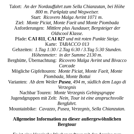
Talort:
An der Nordauffahrt zum Sella Chianzutan, bei Höhe
800 m. Parkplatz und Wegweiser.
Start:
Ricovero Malga Avrint 1071 m.
Ziel:
Monte Piciat, Monte Faeit und Monte Piombada
Anforderungen:
Mittlere plus Ausdauer, Bergsteiger der
Oldscool Klasse.
Pfade:
CAI 811
,
CAI 827
und mit roten Punkte Steige.
Karte:
TABACCO 013
Gehzeiten:
1.Tag 1:30 / 2.Tag 6:30 / 3.Tag 5:30 Stunden.
Höhenmeter: in der Summe 2130 m.
Berghütte, Übernachtung:
Ricovero Malga Avrint und Bivacco
Carcade
Mögliche Gipfeltouren:
Monte Piciat, Monte Faeit, Monte
Piombada, Monte Bottai
Varianten:
Ab dem Weiler
Pusea
, 494 m, südlich dem Lago di
Verzegnis
Nachbar Touren:
Monte Verzegnis Gebirgsgruppe
Jugendgruppen mit Zelt:
Nein, Tour ist eine anspruchsvolle
Bergfahrt.
Mountainbike:
Cavazzo, Pusea, Verzegnis, Sella Chianzutan.
Allgemeine Information zu dieser außergewöhnlichen
Bergtour