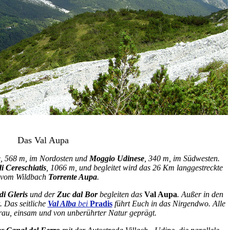
Das Val Aupa
a
, 568 m, im Nordosten und
Moggio Udinese
, 340 m, im Südwesten.
di Cereschiatis
, 1066 m, und begleitet wird das 26 Km langgestreckte
 vom Wildbach
Torrente Aupa
.
di Gleris
und der
Zuc dal Bor
begleiten das
Val Aupa
. Außer in den
. Das seitliche
Val Alba
bei
Pradis
führt Euch in das Nirgendwo. Alle
 rau, einsam und von unberührter Natur geprägt.