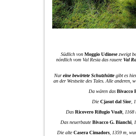
Südlich von
Moggio Udinese
zweigt b
nördlich vom Val Resia das rauere
Val R
Nur
eine bewirtete Schutzhütte
gibt es hi
an der Westseite des Tales. Alle anderen, 
Da wären das
Bivacco 
Die
Cjasut dal Sior
, 
Das
Ricovero Rifugio Vualt
, 1168 
Das neuerbaute
Bivacco G. Bianchi
, 
Die alte
Casera Cimadors
, 1359 m, wur