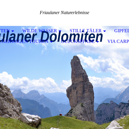
Friaulaner Naturerlebnisse
TTEN
WILDE WASSER
STILLE TÄLER
GIPFE
ILGERWAGEN TOUREN
GLÜCKSPFADE
VIA CARP