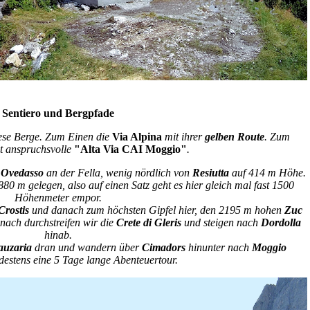
Sentiero und Bergpfade
iese Berge. Zum Einen die
Via Alpina
mit ihrer
gelben Route
. Zum
t anspruchsvolle
"Alta Via CAI Moggio"
.
i
Ovedasso
an der Fella, wenig nördlich von
Resiutta
auf 414 m Höhe.
80 m gelegen, also auf einen Satz geht es hier gleich mal fast 1500
Höhenmeter empor.
rostis
und danach zum höchsten Gipfel hier, den 2195 m hohen
Zuc
anach durchstreifen wir die
Crete di Gleris
und steigen nach
Dordolla
hinab.
auzaria
dran und wandern über
Cimadors
hinunter nach
Moggio
destens eine 5 Tage lange Abenteuertour.