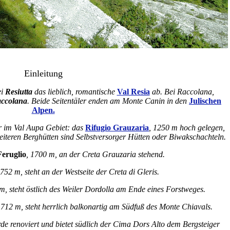
Einleitung
ei
Resiutta
das lieblich, romantische
Val Resia
ab. Bei Raccolana,
accolana
. Beide Seitentäler enden am Monte Canin in den
Julischen
Alpen.
er im Val Aupa Gebiet: das
Rifugio Grauzaria
, 1250 m hoch gelegen,
weiteren Berghütten sind Selbstversorger Hütten oder Biwakschachteln.
Feruglio
, 1700 m, an der Creta Grauzaria stehend.
1752 m, steht an der Westseite der Creta di Gleris.
m, steht östlich des Weiler Dordolla am Ende eines Forstweges.
1712 m, steht herrlich balkonartig am Südfuß des Monte Chiavals.
de renoviert und bietet südlich der Cima Dors Alto dem Bergsteiger