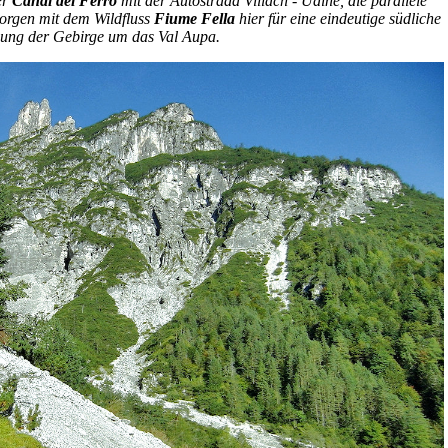
er
Canal del Ferro
mit der Autostrada Villach - Udine, die parallele
sorgen mit dem Wildfluss
Fiume Fella
hier für eine eindeutige südliche
ung der Gebirge um das Val Aupa.