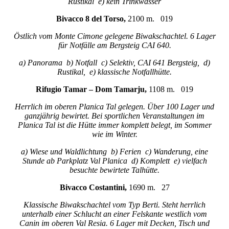
Rustikal e) kein Trinkwasser
Bivacco 8 del Torso,
2100 m. 019
Östlich vom Monte Cimone gelegene Biwakschachtel. 6 Lager
für Notfälle am Bergsteig CAI 640.
a) Panorama b) Notfall c) Selektiv, CAI 641 Bergsteig, d)
Rustikal, e) klassische Notfallhütte.
Rifugio Tamar – Dom Tamarju,
1108 m. 019
Herrlich im oberen Planica Tal gelegen. Über 100 Lager und
ganzjährig bewirtet. Bei sportlichen Veranstaltungen im
Planica Tal ist die Hütte immer komplett belegt, im Sommer
wie im Winter.
a) Wiese und Waldlichtung b) Ferien c) Wanderung, eine
Stunde ab Parkplatz Val Planica d) Komplett e) vielfach
besuchte bewirtete Talhütte.
Bivacco Costantini,
1690 m. 27
Klassische Biwakschachtel vom Typ Berti. Steht herrlich
unterhalb einer Schlucht an einer Felskante westlich vom
Canin im oberen Val Resia. 6 Lager mit Decken, Tisch und