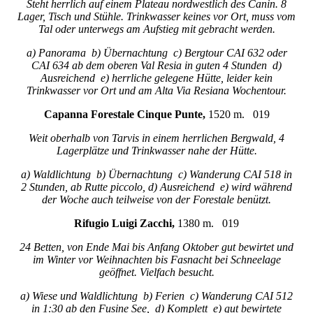
Steht herrlich auf einem Plateau nordwestlich des Canin. 8
Lager, Tisch und Stühle. Trinkwasser keines vor Ort, muss vom
Tal oder unterwegs am Aufstieg mit gebracht werden.
a) Panorama b) Übernachtung c) Bergtour CAI 632 oder
CAI 634 ab dem oberen Val Resia in guten 4 Stunden d)
Ausreichend e) herrliche gelegene Hütte, leider kein
Trinkwasser vor Ort und am Alta Via Resiana Wochentour.
Capanna Forestale Cinque Punte,
1520 m. 019
Weit oberhalb von Tarvis in einem herrlichen Bergwald, 4
Lagerplätze und Trinkwasser nahe der Hütte.
a) Waldlichtung b) Übernachtung c) Wanderung CAI 518 in
2 Stunden, ab Rutte piccolo, d) Ausreichend e) wird während
der Woche auch teilweise von der Forestale benützt.
Rifugio Luigi Zacchi,
1380 m. 019
24 Betten, von Ende Mai bis Anfang Oktober gut bewirtet und
im Winter vor Weihnachten bis Fasnacht bei Schneelage
geöffnet. Vielfach besucht.
a) Wiese und Waldlichtung b) Ferien c) Wanderung CAI 512
in 1:30 ab den Fusine See, d) Komplett e) gut bewirtete