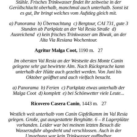
Stühle. Frisches Trinkwasser findet ihr zeitweise in der
Geröllschlucht oberhalb, manchmal auch unterhalb. Sonst ist
es gut, Ihr bringt welches vom Aufstieg gleich mit.
a) Panorama b) Übernachtung c) Bergtour, CAI 731, gute 3
Stunden ab Parkplatz an der Val Resia Straße d)
Ausreichend e) kein frisches Trinkwasser am Biwak, an der
Alta Via Resiana Wochentour.
Agritur Malga Coot,
1190 m. 27
Im obersten Val Resia an der Westseite des Monte Canin
gelegene sehr gut bewirtete Alm. Nach Rücksprache kann
unterhalb der Hütte auch gezeltet werden. Von Juni bis
Oktober geöffnet und auch vielfach besucht.
a) Panorama b) Ferien c) Parkplatz etwas unterhalb der
Malga Coot d) komplett e) bei Schönwetter viele Leute...
Ricovero Casera Canin
, 1443 m. 27
Westlich weit unterhalb vom Canin Gipfelkamm im Val Resia
gelegen. Große, gut ausgestattete Berghütte. 6 – 8 Lagerplätze
vorhanden. Leider war bei meinem letzten Besuch die
Wasserzufuhr abgedreht und verschlossen. Auch in der
Umgebung war kein Trinkwasser auffindbar.