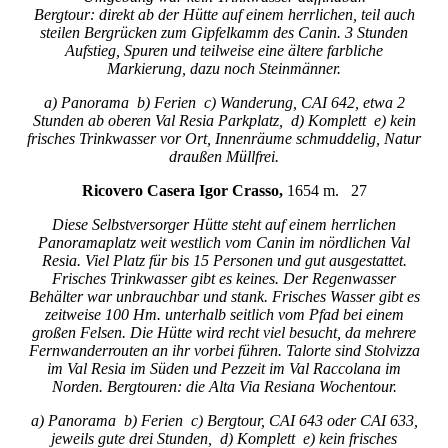
Bergtour: direkt ab der Hütte auf einem herrlichen, teil auch
steilen Bergrücken zum Gipfelkamm des Canin. 3 Stunden
Aufstieg, Spuren und teilweise eine ältere farbliche
Markierung, dazu noch Steinmänner.
a) Panorama b) Ferien c) Wanderung, CAI 642, etwa 2
Stunden ab oberen Val Resia Parkplatz, d) Komplett e) kein
frisches Trinkwasser vor Ort, Innenräume schmuddelig, Natur
draußen Müllfrei.
Ricovero Casera Igor Crasso,
1654 m. 27
Diese Selbstversorger Hütte steht auf einem herrlichen
Panoramaplatz weit westlich vom Canin im nördlichen Val
Resia. Viel Platz für bis 15 Personen und gut ausgestattet.
Frisches Trinkwasser gibt es keines. Der Regenwasser
Behälter war unbrauchbar und stank. Frisches Wasser gibt es
zeitweise 100 Hm. unterhalb seitlich vom Pfad bei einem
großen Felsen. Die Hütte wird recht viel besucht, da mehrere
Fernwanderrouten an ihr vorbei führen. Talorte sind Stolvizza
im Val Resia im Süden und Pezzeit im Val Raccolana im
Norden. Bergtouren: die Alta Via Resiana Wochentour.
a) Panorama b) Ferien c) Bergtour, CAI 643 oder CAI 633,
jeweils gute drei Stunden, d) Komplett e) kein frisches