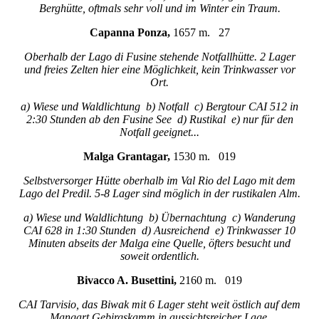
Berghütte, oftmals sehr voll und im Winter ein Traum.
Capanna Ponza,
1657 m. 27
Oberhalb der Lago di Fusine stehende Notfallhütte. 2 Lager
und freies Zelten hier eine Möglichkeit, kein Trinkwasser vor
Ort.
a) Wiese und Waldlichtung b) Notfall c) Bergtour CAI 512 in
2:30 Stunden ab den Fusine See d) Rustikal e) nur für den
Notfall geeignet...
Malga Grantagar,
1530 m. 019
Selbstversorger Hütte oberhalb im Val Rio del Lago mit dem
Lago del Predil. 5-8 Lager sind möglich in der rustikalen Alm.
a) Wiese und Waldlichtung b) Übernachtung c) Wanderung
CAI 628 in 1:30 Stunden d) Ausreichend e) Trinkwasser 10
Minuten abseits der Malga eine Quelle, öfters besucht und
soweit ordentlich.
Bivacco A. Busettini,
2160 m. 019
CAI Tarvisio, das Biwak mit 6 Lager steht weit östlich auf dem
Mangart Gebirgskamm in aussichtsreicher Lage.