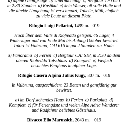
a) alpine Gebirgslage b) Übernachtung c) Bergtour CAI 625
in 2:30 Stunden d) Rustikal e) kein Wasser, oft volle Hütte und
die direkte Umgebung ist verschmutzt, Toilette, Müll, einfach
zu viele Leute an diesem Platz.
Rifugio Luigi Pellarini,
1499 m. 019
Hoch über dem Valle di Riofreddo gelegen. 46 Lager, 4
Winterlager und von Ende Mai bis Anfang Oktober bewirtet.
Talort ist Valbruna, CAI 616 in gut 2 Stunden zur Hütte.
a) Panorama b) Ferien c) Bergtour CAI 618, in 2:30 ab dem
oberen Riofreddo Talschluss d) Komplett e) Vielfach
besuchtes Berghaus in alpiner Lage.
Rifugio Casera Alpina Julius Kugy,
807 m. 019
In Valbruna, ausgeschildert. 23 Betten und ganzjährig gut
bewirtet.
a) im Dorf stehendes Haus b) Ferien c) Parkplatz d)
Komplett e) für Feriengäste und vielen Alpe Adria Wanderer
und Radfahrer beliebtes Gästehaus.
Bivacco Elio Marussich,
2043 m. 019