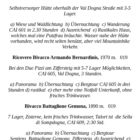
Selbstversorger Hütte oberhalb der Val Dogna Straße mit 3-5
Lager.
a) Wiese und Waldlichtung b) Übernachtung c) Wanderung
CAI 601 in 2.30 Stunden d) Ausreichend e) Rustikales Haus,
welches mal eine Putzfrau bräuchte. Wasser nahe der Hütte
vorhanden, wird recht selten benützt, aber viel Mountainbike
Verkehr.
Ricovero Bivacco Armando Bernardinis,
1970 m. 019
Bei den Due Pizzi am Ziffersteig mit 5-7 Lager Möglichkeiten,
CAI 605, Val Dogna, 3 Stunden.
a) Panorama b) Übernachtung c) Bergtour CAI 605 in drei
Stunden d) rustikal e) eher mehr eine Notfall Unterkunft, ohne
frisches Trinkwasser.
Bivacco Battaglione Gemona,
1890 m. 019
7 Lager, Zisterne, kein frisches Trinkwasser, Talort ist die Sella
di Sompdogna, CAI 609, 2:30 Std.
a) Panorama b) Übernachtung c) Bergtour
Sentiero Battaglione Gemona, Ziffersteig d) Ausreichend e)