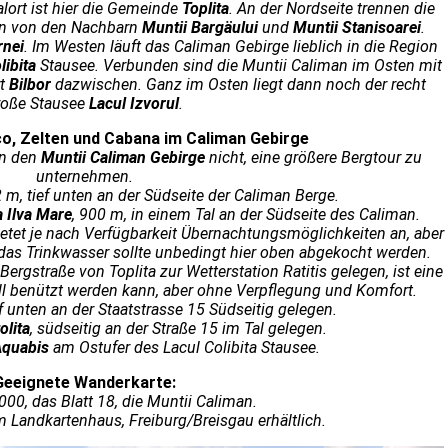
lort ist hier die Gemeinde
Toplita
. An der Nordseite trennen die
an von den Nachbarn
Muntii Bargäului
und
Muntii Stanisoarei
.
rnei
. Im Westen läuft das Caliman Gebirge lieblich in die Region
libita
Stausee. Verbunden sind die Muntii Caliman im Osten mit
rt
Bilbor
dazwischen. Ganz im Osten liegt dann noch der recht
roße Stausee
Lacul Izvorul
.
co, Zelten und Cabana im Caliman Gebirge
in den
Muntii Caliman Gebirge
nicht, eine größere Bergtour zu
unternehmen.
2 m, tief unten an der Südseite der Caliman Berge.
a Ilva Mare
, 900 m, in einem Tal an der Südseite des Caliman.
bietet je nach Verfügbarkeit Übernachtungsmöglichkeiten an, aber
das Trinkwasser sollte unbedingt hier oben abgekocht werden.
Bergstraße von Toplita zur Wetterstation Ratitis gelegen, ist eine
ll benützt werden kann, aber ohne Verpflegung und Komfort.
ief unten an der Staatstrasse 15 Südseitig gelegen.
olita
, südseitig an der Straße 15 im Tal gelegen.
Aquabis
am Ostufer des Lacul Colibita Stausee.
Geeignete Wanderkarte:
00, das Blatt 18, die Muntii Caliman.
 Landkartenhaus, Freiburg/Breisgau erhältlich.