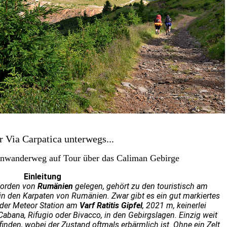
r Via Carpatica unterwegs...
rnwanderweg auf Tour über das Caliman Gebirge
Einleitung
orden von
Rumänien
gelegen, gehört zu den touristisch am
 den Karpaten von Rumänien. Zwar gibt es ein gut markiertes
 der Meteor Station am
Varf Ratitis Gipfel
, 2021 m, keinerlei
abana, Rifugio oder Bivacco, in den Gebirgslagen. Einzig weit
inden, wobei der Zustand oftmals erbärmlich ist. Ohne ein Zelt