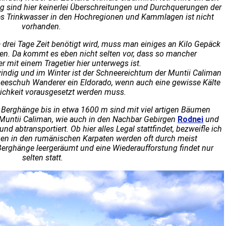
 sind hier keinerlei Überschreitungen und Durchquerungen der
es Trinkwasser in den Hochregionen und Kammlagen ist nicht
vorhanden.
 drei Tage Zeit benötigt wird, muss man einiges an Kilo Gepäck
gen. Da kommt es eben nicht selten vor, dass so mancher
 mit einem Tragetier hier unterwegs ist.
windig und im Winter ist der Schneereichtum der Muntii Caliman
neeschuh Wanderer ein Eldorado, wenn auch eine gewisse Kälte
ichkeit vorausgesetzt werden muss.
 Berghänge bis in etwa 1600 m sind mit viel artigen Bäumen
n Muntii Caliman, wie auch in den Nachbar Gebirgen
Rodnei
und
d abtransportiert. Ob hier alles Legal stattfindet, bezweifle ich
ngen in den rumänischen Karpaten werden oft durch meist
erghänge leergeräumt und eine Wiederaufforstung findet nur
selten statt.