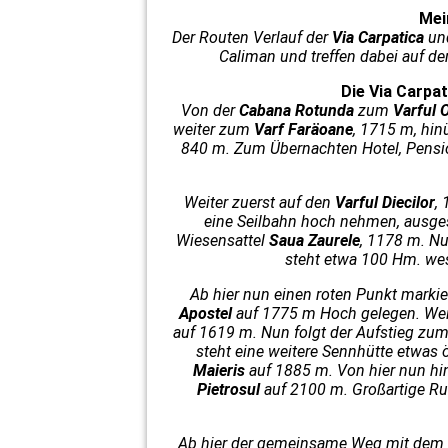
Mei
Der Routen Verlauf der
Via Carpatica
un
Caliman und treffen dabei auf d
Die Via Carpa
Von der
Cabana Rotunda
zum
Varful 
weiter zum
Varf Faräoane
, 1715 m, hi
840 m. Zum Übernachten Hotel, Pensio
Weiter zuerst auf den
Varful Diecilor
,
eine Seilbahn hoch nehmen, ausgesc
Wiesensattel
Saua Zaurele
, 1178 m. N
steht etwa 100 Hm. west
Ab hier nun einen roten Punkt markie
Apostel
auf 1775 m Hoch gelegen. Wei
auf 1619 m. Nun folgt der Aufstieg zu
steht eine weitere Sennhütte etwas
Maieris
auf 1885 m. Von hier nun h
Pietrosul
auf 2100 m. Großartige Ru
Ab hier der gemeinsame Weg mit dem