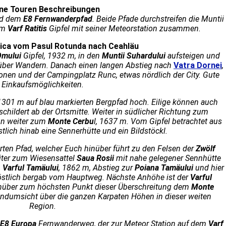
ne Touren Beschreibungen
d dem
E8 Fernwanderpfad
. Beide Pfade durchstreifen die Muntii
em
Varf Ratitis
Gipfel mit seiner Meteorstation zusammen.
tica vom Pasul Rotunda nach Ceahläu
Omului
Gipfel, 1932 m, in den
Muntii Suhardului
aufsteigen und
nüber Wandern. Danach einen langen Abstieg nach
Vatra Dornei
,
nen und der Campingplatz Runc, etwas nördlich der City. Gute
Einkaufsmöglichkeiten.
 1301 m auf blau markierten Bergpfad hoch. Eilige können auch
hildert ab der Ortsmitte. Weiter in südlicher Richtung zum
un weiter zum
Monte Cerbu
l, 1637 m. Vom Gipfel betrachtet aus
lich hinab eine Sennerhütte und ein Bildstöckl.
rten Pfad, welcher Euch hinüber führt zu den Felsen der
Zwölf
ter zum Wiesensattel
Saua Rosii
mit nahe gelegener Sennhütte
m
Varful Tamäului
, 1862 m, Abstieg zur
Poiana Tamäului
und hier
 östlich bergab vom Hauptweg. Nächste Anhöhe ist der
Varful
inüber zum höchsten Punkt dieser Überschreitung dem
Monte
ndumsicht über die ganzen Karpaten Höhen in dieser weiten
Region.
E8 Europa
Fernwanderweg, der zur Meteor Station auf dem
Varf