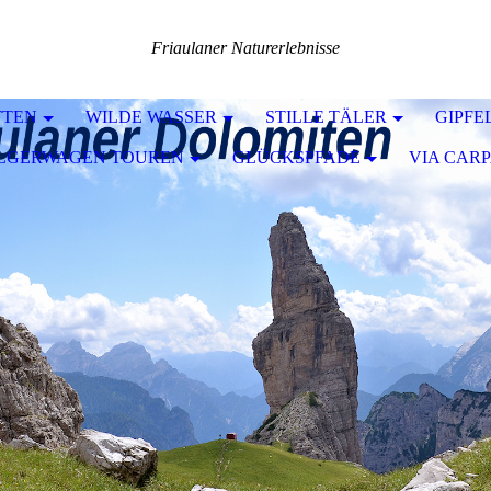
Friaulaner Naturerlebnisse
TTEN
WILDE WASSER
STILLE TÄLER
GIPFE
ILGERWAGEN TOUREN
GLÜCKSPFADE
VIA CARP