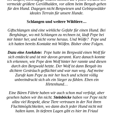
vermeide größere Geröllhalden, vor allem beim Bergab gehen
für den Hund. Dagegen nicht Bergwiesen und Gebirgswälder
ideales Terrain für unsere Hunde.
Schlangen und weitere Wildtiere…
Giftschlangen sind eine wirkliche Gefahr für einen Hund. Bei
Berghänge, wo mit Schlangen zu rechnen ist, läuft Pepe bei
mir hinter her, und nicht vorne heraus. Und Wölfe? Pepe und
ich hatten bereits Kontakte mit Wölfen. Bisher ohne Folgen.
Dazu eine Anekdote:
Pepe hatte im Bergwald einen Wolf für
sich entdeckt und ist mir davon gerannt. Kurz danach konnte
ich erkennen, wie Pepe dem Wolf hinter her rannte und diesen
durch den Bergwald hetzte. Der Wolf ist dann Bergab ins
dichtere Gesträuch geflüchtet und war nun weg. Auf meine
Zurufe kam Pepe zu mir her hoch und scheint völlig
unbeeindruckt sich als ein Sieger zu fühlen. Eben ein
Hirtenhund…
Eine Bären Fährte haben wir auch schon mal verfolgt, aber
gesehen haben wir ihn nicht.
Steinböcke
haben vor Pepe nicht
allzu viel Respekt, diese Tiere vertrauen in der Not ihren
Fluchtmöglichkeiten, wo dann doch jeder Hund nicht mit
halten kann. In tieferen Lagen gibt es hier im Friaul