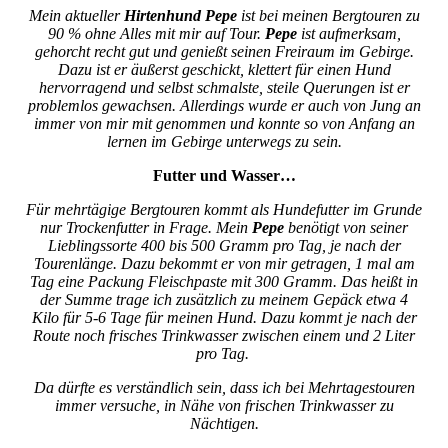
Mein aktueller
Hirtenhund Pepe
ist bei meinen Bergtouren zu
90 % ohne Alles mit mir auf Tour.
Pepe
ist aufmerksam,
gehorcht recht gut und genießt seinen Freiraum im Gebirge.
Dazu ist er äußerst geschickt, klettert für einen Hund
hervorragend und selbst schmalste, steile Querungen ist er
problemlos gewachsen. Allerdings wurde er auch von Jung an
immer von mir mit genommen und konnte so von Anfang an
lernen im Gebirge unterwegs zu sein.
Futter und Wasser…
Für mehrtägige Bergtouren kommt als Hundefutter im Grunde
nur Trockenfutter in Frage. Mein
Pepe
benötigt von seiner
Lieblingssorte 400 bis 500 Gramm pro Tag, je nach der
Tourenlänge. Dazu bekommt er von mir getragen, 1 mal am
Tag eine Packung Fleischpaste mit 300 Gramm. Das heißt in
der Summe trage ich zusätzlich zu meinem Gepäck etwa 4
Kilo für 5-6 Tage für meinen Hund. Dazu kommt je nach der
Route noch frisches Trinkwasser zwischen einem und 2 Liter
pro Tag.
Da dürfte es verständlich sein, dass ich bei Mehrtagestouren
immer versuche, in Nähe von frischen Trinkwasser zu
Nächtigen.