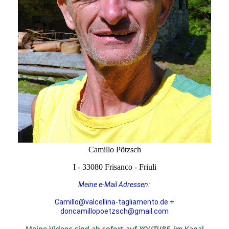
Camillo Pötzsch
I - 33080 Frisanco - Friuli
Meine e-Mail Adressen:
Camillo@valcellina-tagliamento.de +
doncamillopoetzsch@gmail.com
Meine Videos sind ab sofort auf
YOUTUBE
im Kanal