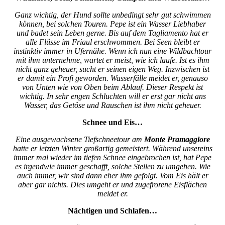
Ganz wichtig, der Hund sollte unbedingt sehr gut schwimmen
können, bei solchen Touren. Pepe ist ein Wasser Liebhaber
und badet sein Leben gerne. Bis auf dem Tagliamento hat er
alle Flüsse im Friaul erschwommen. Bei Seen bleibt er
instinktiv immer in Ufernähe. Wenn ich nun eine Wildbachtour
mit ihm unternehme, wartet er meist, wie ich laufe. Ist es ihm
nicht ganz geheuer, sucht er seinen eigen Weg. Inzwischen ist
er damit ein Profi geworden. Wasserfälle meidet er, genauso
von Unten wie von Oben beim Ablauf. Dieser Respekt ist
wichtig. In sehr engen Schluchten will er erst gar nicht ans
Wasser, das Getöse und Rauschen ist ihm nicht geheuer.
Schnee und Eis…
Eine ausgewachsene Tiefschneetour am
Monte Pramaggiore
hatte er letzten Winter großartig gemeistert. Während unsereins
immer mal wieder im tiefen Schnee eingebrochen ist, hat Pepe
es irgendwie immer geschafft, solche Stellen zu umgehen. Wie
auch immer, wir sind dann eher ihm gefolgt. Vom Eis hält er
aber gar nichts. Dies umgeht er und zugefrorene Eisflächen
meidet er.
Nächtigen und Schlafen…