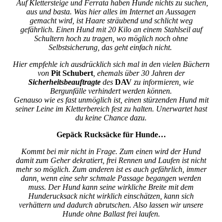
Auf Klettersteige und Ferrata haben Hunde nichts zu suchen,
aus und basta. Was hier alles im Internet an Aussagen
gemacht wird, ist Haare sträubend und schlicht weg
gefährlich. Einen Hund mit 20 Kilo an einem Stahlseil auf
Schultern hoch zu tragen, wo möglich noch ohne
Selbstsicherung, das geht einfach nicht.
Hier empfehle ich ausdrücklich sich mal in den vielen Büchern
von
Pit Schubert
, ehemals über 30 Jahren der
Sicherheitsbeauftragte
des
DAV
zu informieren, wie
Bergunfälle verhindert werden können.
Genauso wie es fast unmöglich ist, einen stürzenden Hund mit
seiner Leine im Kletterbereich fest zu halten. Unerwartet hast
du keine Chance dazu.
Gepäck Rucksäcke für Hunde…
Kommt bei mir nicht in Frage. Zum einen wird der Hund
damit zum Geher dekratiert, frei Rennen und Laufen ist nicht
mehr so möglich. Zum anderen ist es auch gefährlich, immer
dann, wenn eine sehr schmale Passage begangen werden
muss. Der Hund kann seine wirkliche Breite mit dem
Hunderucksack nicht wirklich einschätzen, kann sich
verhättern und dadurch abrutschen. Also lassen wir unsere
Hunde ohne Ballast frei laufen.